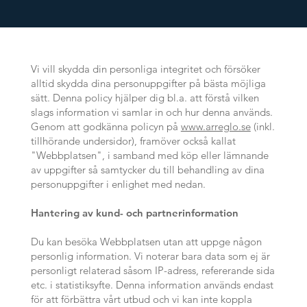
Vi vill skydda din personliga integritet och försöker
alltid skydda dina personuppgifter på bästa möjliga
sätt. Denna policy hjälper dig bl.a. att förstå vilken
slags information vi samlar in och hur denna används.
Genom att godkänna policyn på
www.arreglo.se
(inkl.
tillhörande undersidor), framöver också kallat
"Webbplatsen", i samband med köp eller lämnande
av uppgifter så samtycker du till behandling av dina
personuppgifter i enlighet med nedan.
Hantering av kund- och partnerinformation
Du kan besöka Webbplatsen utan att uppge någon
personlig information. Vi noterar bara data som ej är
personligt relaterad såsom IP-adress, refererande sida
etc. i statistiksyfte. Denna information används endast
för att förbättra vårt utbud och vi kan inte koppla