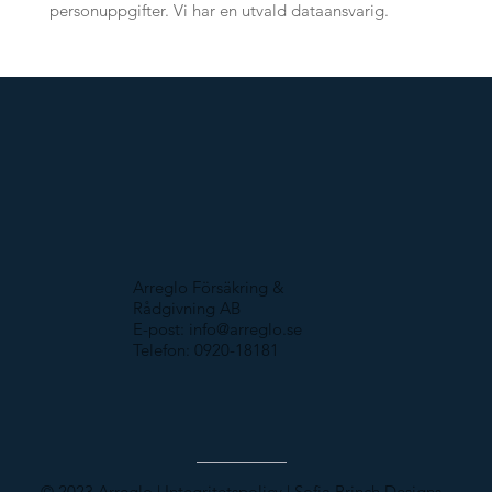
personuppgifter. Vi har en utvald dataansvarig.
Arreglo Försäkring &
Rådgivning AB
E-post:
info@arreglo.se
Telefon: 0920-18181
© 2023 Arreglo
|
Integritetspolicy
|
Sofia Brinch Designs